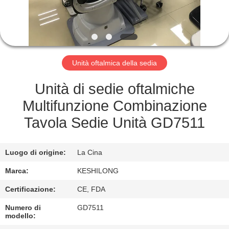
FABBRICA
CONTROLLO
DI
Unità oftalmica della sedia
QUALITÀ
Unità di sedie oftalmiche
CONTATTICI
Multifunzione Combinazione
Tavola Sedie Unità GD7511
RICHIEDA
UNA
Luogo di origine:
La Cina
CITAZIONE
Marca:
KESHILONG
Certificazione:
CE, FDA
MAPPA
Numero di
GD7511
DEL
modello: