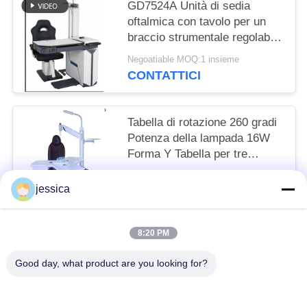
GD7524A Unità di sedia
oftalmica con tavolo per un
braccio strumentale regolabile
sinistra e destra
Negoatiable MOQ:1 insieme
CONTATTICI
Tabella di rotazione 260 gradi
Potenza della lampada 16W
Forma Y Tabella per tre
strumenti 150KG Capacità di
Negoatiable MOQ:1SET
carico Colore della sedia
jessica
CONTATTICI
opzionale
8:20 PM
Categorie popolari
Tutti
Good day, what product are you looking for?
Lensometer Ottico
Rifrattometro Ottico