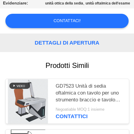
SITO
Evidenziare:
,
unità ottica della sedia
unità oftalmica dell'esame
PRIVACY
CONTATTACI!
POLICY
DETTAGLI DI APERTURA
Prodotti Simili
GD7523 Unità di sedia
oftalmica con tavolo per uno
strumento braccio e tavolo
regolabile
Negoatiable MOQ:1 insieme
CONTATTICI