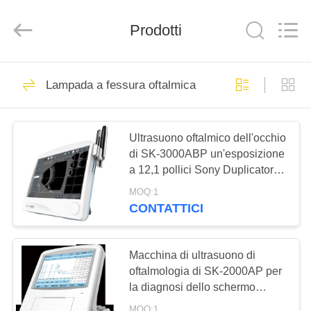
(Wenzhou
International
Trade
Prodotti
SCM
Co.,
Ltd.).
All
Rights
CASA
28
Reserved.
Lampada a fessura oftalmica
Lensometer ottico
PRODOTTI
Ultrasuono oftalmico dell'occhio
di SK-3000ABP un'esposizione
VIDEO
a 12,1 pollici Sony Duplicator
del touch screen di Pachymeter
MOQ:1
CIRCA
del biometro di ricerca di B
CONTATTICI
44
NOI
Macchina di ultrasuono di
Rifrattometro ottico
GIRO
oftalmologia di SK-2000AP per
la diagnosi dello schermo
DELLA
touchable LCD di colore
MOQ:1