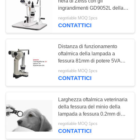
SITO
nera di Zeiss con gli
ingrandimenti GD9052L della
lampada 5 del LED
negotiable MOQ:1pcs
PRIVACY
24
CONTATTICI
POLICY
Proiettore
automatico del
Distanza di funzionamento
oftalmica della lampada a
grafico
fessura 81mm di potere 5VA
con gli oculari 10X
negotiable MOQ:1pcs
CONTATTICI
13
Struttura di prova
Larghezza oftalmica veterinaria
della fessura del minio della
universale
lampada a fessura 0.2mm di
ingrandimento 5X
negotiable MOQ:1pcs
CONTATTICI