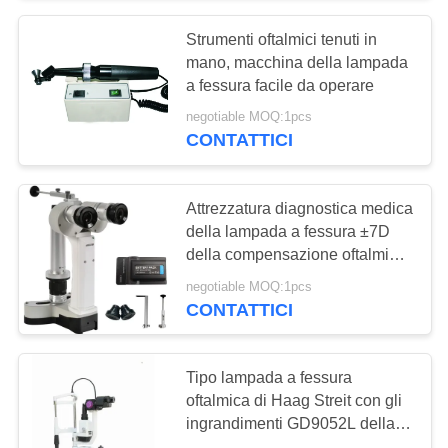
Strumenti oftalmici tenuti in
16
mano, macchina della lampada
Metro del palladio di
a fessura facile da operare
negotiable MOQ:1pcs
Digital
CONTATTICI
Attrezzatura diagnostica medica
della lampada a fessura ±7D
della compensazione oftalmica
14
portatile della diottria
negotiable MOQ:1pcs
Unità oftalmica della
CONTATTICI
sedia
Tipo lampada a fessura
oftalmica di Haag Streit con gli
ingrandimenti GD9052L della
lampada 2 dell'alogeno