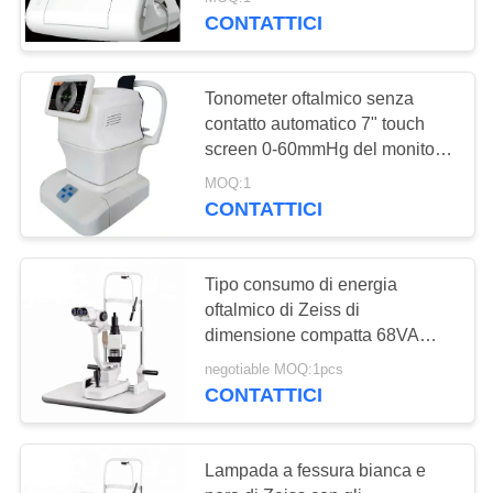
FABBRICA
intraoculare di malattie 6.5inch
CONTATTICI
CONTROLLO
12
Tonometer oftalmico senza
DI
contatto automatico 7" touch
Insieme di prova
QUALITÀ
screen 0-60mmHg del monitor
comprende la commutazione
della lente di
MOQ:1
libera fra 30/60mmHg
CONTATTICI
CONTATTICI
optometria
RICHIEDA
Tipo consumo di energia
oftalmico di Zeiss di
UNA
15
dimensione compatta 68VA
CITAZIONE
della lampada a fessura del
Optometria
negotiable MOQ:1pcs
LED
CONTATTICI
Phoropter
MAPPA
DEL
Lampada a fessura bianca e