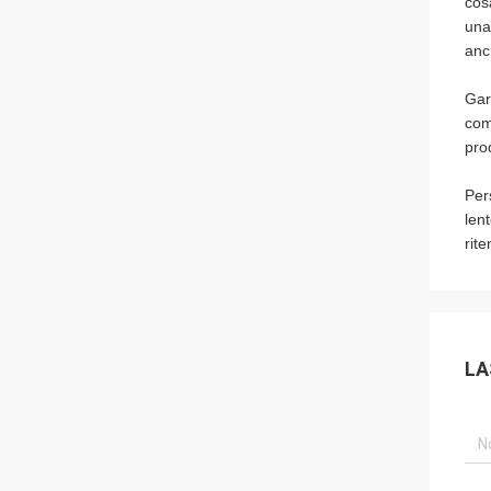
cosa
una
anc
Gar
com
pro
Per
len
rite
LA