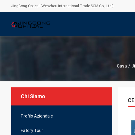
JingGong Optical (Wenzhou International Trade SCM Co., Ltd.)
Casa
/
J
Chi Siamo
CE
Profilo Aziendale
Fatory Tour