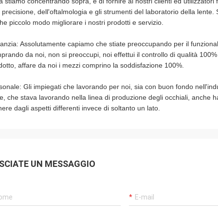
 stiamo concentrando sopra, è di fornire ai nostri clienti ed utilizzatori f
 precisione, dell'oftalmologia e gli strumenti del laboratorio della lente
he piccolo modo migliorare i nostri prodotti e servizio.
anzia: Assolutamente capiamo che stiate preoccupando per il funzionale
prando da noi, non si preoccupi, noi effettui il controllo di qualità 100
dotto, affare da noi i mezzi comprino la soddisfazione 100%.
sonale: Gli impiegati che lavorando per noi, sia con buon fondo nell'indu
te, che stava lavorando nella linea di produzione degli occhiali, anche h
nere dagli aspetti differenti invece di soltanto un lato.
SCIATE UN MESSAGGIO