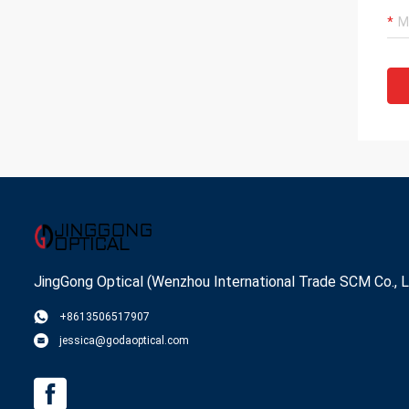
JingGong Optical (Wenzhou International Trade SCM Co., L
+8613506517907
jessica@godaoptical.com