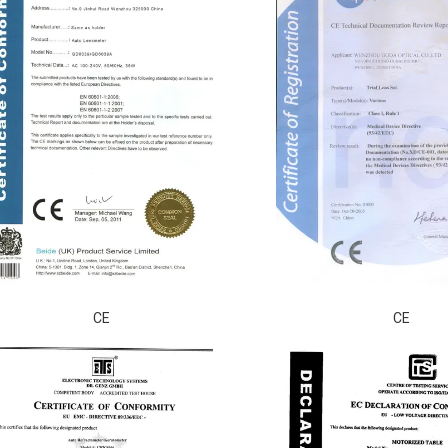
CE
CE