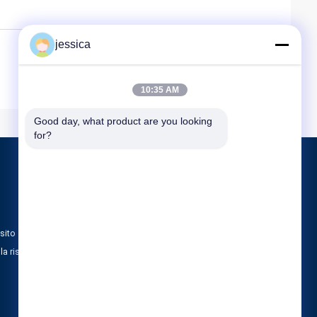
jessica
10:35 AM
Good day, what product are you looking 
for?
Prodotti
Lensometer ottico
Rifrattometro ottico
sito
Insieme di prova della lente di optometria
lla riservatezza
Tutte le categorie