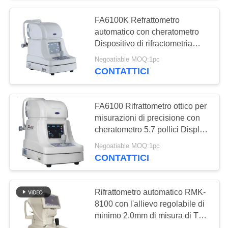
FA6100K Refrattometro
16
automatico con cheratometro
Metro del palladio di
Dispositivo di rifractometria
ottica di marca Xinyuan - Misure
Negoatiable MOQ:1pc
Digital
precise
CONTATTICI
FA6100 Rifrattometro ottico per
misurazioni di precisione con
cheratometro 5.7 pollici Display
14
TFT Auto/Operazione manuale
Negoatiable MOQ:1pc
Unità oftalmica della
CONTATTICI
sedia
Rifrattometro automatico RMK-
8100 con l'allievo regolabile di
minimo 2.0mm di misura di TFT
di keratometer di angelo a 7