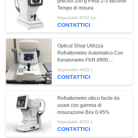
SITO
preciso 200 g Peso 2-3 secondi
Tempo di misura
Negoatiable MOQ:1pc
PRIVACY
24
CONTATTICI
POLICY
Proiettore
automatico del
Optical Shop Utilizza
Refrattometro Automatico Con
grafico
Keratometro FKR-8900
Misurazione della rifrazione e
Negoatiable MOQ:1
della cheratometria
CONTATTICI
13
Struttura di prova
Refrattometro ottico facile da
usare con gamma di
universale
misurazione Brix 0-95%
Negoatiable MOQ:1
CONTATTICI