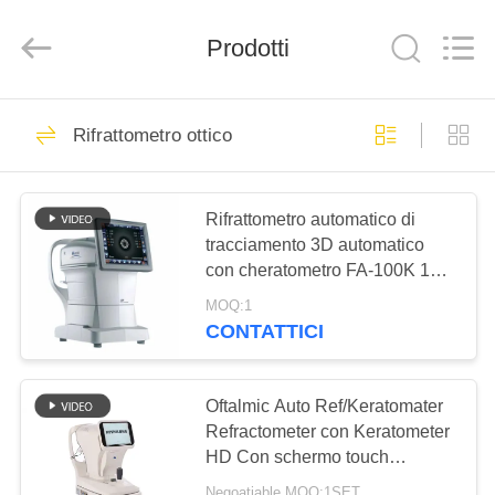
(Wenzhou
International
Trade
Prodotti
SCM
Co.,
Ltd.).
All
Rights
CASA
28
Reserved.
Rifrattometro ottico
Lensometer ottico
PRODOTTI
Rifrattometro automatico di
tracciamento 3D automatico
VIDEO
con cheratometro FA-100K 16S
misura ad alta velocità Marca
MOQ:1
CIRCA
XinYuan
CONTATTICI
44
NOI
Oftalmic Auto Ref/Keratomater
Rifrattometro ottico
GIRO
Refractometer con Keratometer
HD Con schermo touch
DELLA
capacitivo GR(K)8930XD
Negoatiable MOQ:1SET