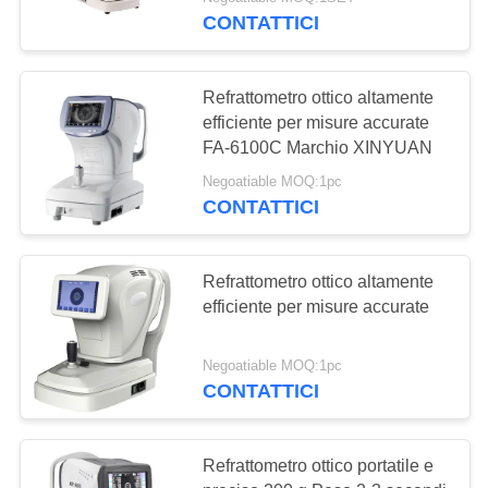
FABBRICA
Keshilong Brand
CONTATTICI
CONTROLLO
12
Refrattometro ottico altamente
DI
efficiente per misure accurate
Insieme di prova
QUALITÀ
FA-6100C Marchio XINYUAN
della lente di
Negoatiable MOQ:1pc
CONTATTICI
CONTATTICI
optometria
RICHIEDA
Refrattometro ottico altamente
efficiente per misure accurate
UNA
15
CITAZIONE
Optometria
Negoatiable MOQ:1pc
CONTATTICI
Phoropter
MAPPA
DEL
Refrattometro ottico portatile e