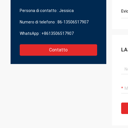
ccole parti che possono darmi la grande
alità in un prezzo ragionevole.
Persona di contatto :
Jessica
Evi
Numero di telefono :
86-13506517907
WhatsApp :
+8613506517907
LA
Contatto