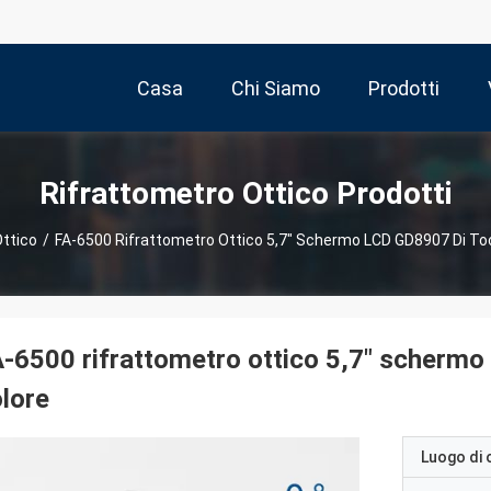
Casa
Chi Siamo
Prodotti
Rifrattometro Ottico Prodotti
Ottico
/
FA-6500 Rifrattometro Ottico 5,7" Schermo LCD GD8907 Di Tocc
-6500 rifrattometro ottico 5,7" schermo 
lore
Luogo di 