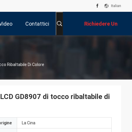
Italian
Video
Contattici
Richiedere Un
Preventivo
o Ribaltabile Di Colore
LCD GD8907 di tocco ribaltabile di
origine
La Cina