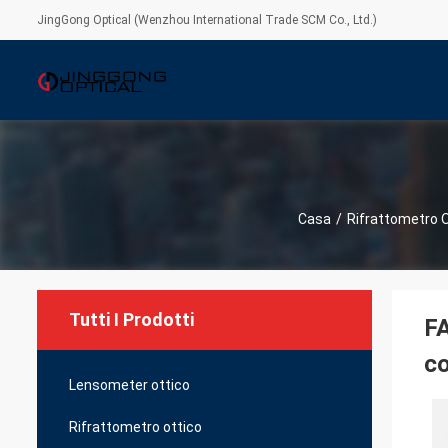
JingGong Optical (Wenzhou International Trade SCM Co., Ltd.)
Casa
/
Rifrattometro 
Tutti I Prodotti
FA
co
Lensometer ottico
Rifrattometro ottico