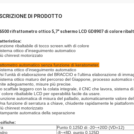
SCRIZIONE DI PRODOTTO
6500 rifrattometro ottico 5,7" schermo LCD GD8907 di colore ribalt
atteristica:
unzione ribaltabile di tocco screen.with di colore
sistema ottico d'inseguimento automatico
più chinrest motorizzato
rattometro automatico senza funzione di keratometer.
istema ottico d'inseguimento automatico
Usi l'unità di elaborazione del BRACCIO e l'ultima elaborazione di immag
Sistema ottico maturo del percorso del Giappone, processo automatico um
mite adeguamento, misure più precise.
Lo scaffale leggero con la colata integrale, il CNC che lavora, sistema di
" colore ribaltabile LCD per operabilità facile da usare.
Funzione automatica di misura del palladio, automaticamente valore del 
Una funzione di serratura a chiave, chiudente rapidamente le piattaform
Più chinrest motorizzato
Stampante automatica della separazione
cifiche:
ra
Punto 0.125D di -20~+20D (VD=12)
indro
-8~+8D, punto 0.125D