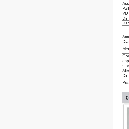
As
Pal
VD
Dim
Rag
As
Dia
Mem
Gra
esp
st
Ali
Dim
Pe