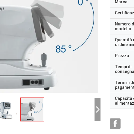
Marca
Certifica
Numero d
modello
Quantità 
ordine m
Prezzo
Tempi di
consegn
Termini di
pagamen
Capacità 
alimenta