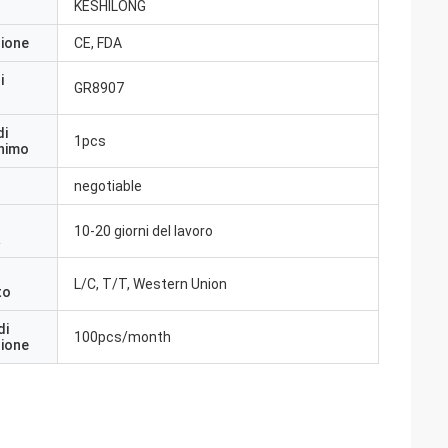
KESHILONG
zione
CE, FDA
i
GR8907
di
1pcs
inimo
negotiable
10-20 giorni del lavoro
a
L/C, T/T, Western Union
to
di
100pcs/month
zione