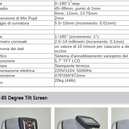
se
0~180°1°step
ladio
45~88mm, punto di 1mm
0mm, 12mm, 13.75mm
ensione di Min.Pupil
2mm
gio di curvatura
5.0~10mm (incremento: 0.01mm)
se
1~180° (incremento: 1°)
metro corneale
2.0~14 millimetri (incremento: 0.1mm)
un vature di 10 misure per ciascuno a des
oria dei dati
occhio
fico
Sistema d'annebbiamento variopinto del g
osizione
5,7" TFT LCD
ampa
Stampante termica
mentazione elettrica
220V/110V, 50/60Hz
ensione
478*268*472mm
20kg (44lb)
so