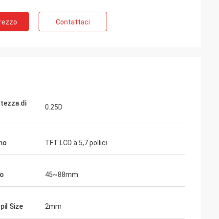
Prezzo
Contattaci
tezza di
0.25D
ico
mo
TFT LCD a 5,7 pollici
co di
io
45~88mm
pil Size
2mm