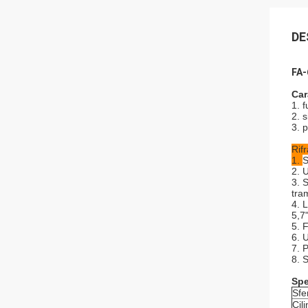
DE
FA-
Car
1. f
2. 
3. 
Rif
1.
S
2. 
3. 
tra
4. 
5,7
5. 
6. 
7. 
8. 
Spe
Sfe
Cil