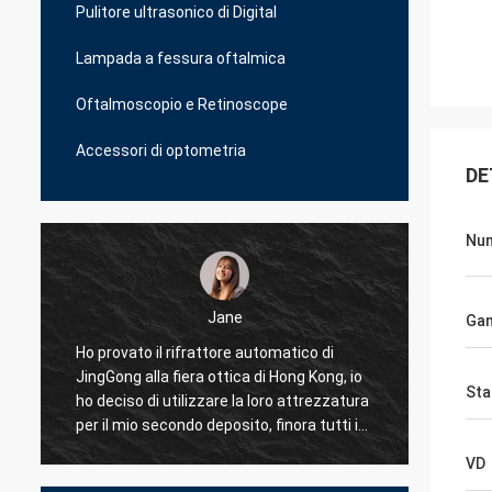
Pulitore ultrasonico di Digital
Lampada a fessura oftalmica
Oftalmoscopio e Retinoscope
Accessori di optometria
DE
Num
Jane
Gam
 provato il rifrattore automatico di
Ho provato più di 10 f
gGong alla fiera ottica di Hong Kong, io
affare degli strumen
St
deciso di utilizzare la loro attrezzatura
è il meglio, essi può 
 il mio secondo deposito, finora tutti i
professionali reali pe
ei 10 negozi sopra l'Albania sto usando
problemi, fornitore
VD
ngGong ottico soltanto, anche per le