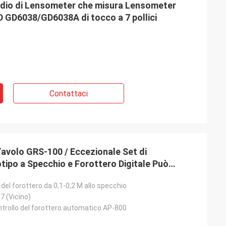
ladio di Lensometer che misura Lensometer
D GD6038/GD6038A di tocco a 7 pollici
Contattaci
ommerciale ottico
Tavolo GRS-100 / Eccezionale Set di
al gruppo ottico di
tipo a Specchio e Forottero Digitale Può
 ora tutti gli
tro-Cheratometro Completamente Automatico,
dendo sono
 del forottero da 0,1-0,2 M allo specchio
olo Motorizzato
o eccellente e
7 (Vicino)
ntrollo del forottero automatico AP-800