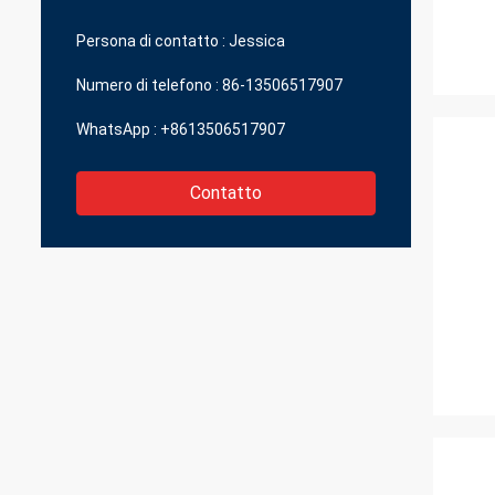
piccole parti che possono darmi la grande
qualità in un prezzo ragionevole.
Persona di contatto :
Jessica
Numero di telefono :
86-13506517907
WhatsApp :
+8613506517907
Contatto