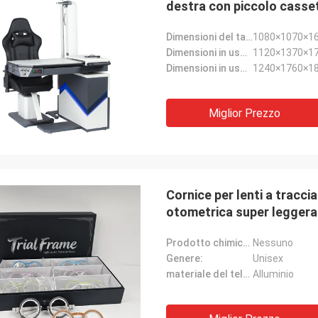
destra con piccolo casse
Dimensioni del tavolo:
1080×1070×1
Dimensioni in uso (con sedia):
1120×1370×
Dimensioni in uso (piano del tavolo aperto con sedia):
1240×1760×
Miglior Prezzo
Cornice per lenti a tracci
otometrica super leggera 
Prodotto chimico altamente preoccupante:
Nessuno
Genere:
Unisex
materiale del telaio:
Alluminio