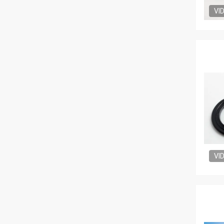
VI
VI