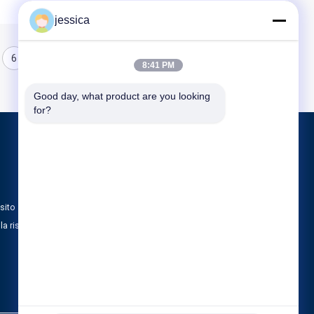
jessica
6
7
8
8:41 PM
Good day, what product are you looking 
for?
Prodotti
Lensometer ottico
Rifrattometro ottico
sito
Insieme di prova della lente di optometria
lla riservatezza
Tutte le categorie