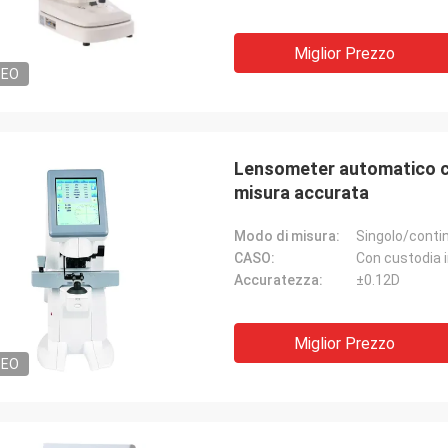
Miglior Prezzo
DEO
Lensometer automatico con
misura accurata
Modo di misura:
Singolo/conti
CASO:
Con custodia i
Accuratezza:
±0.12D
Miglior Prezzo
DEO