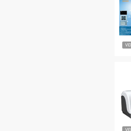
VI
VI