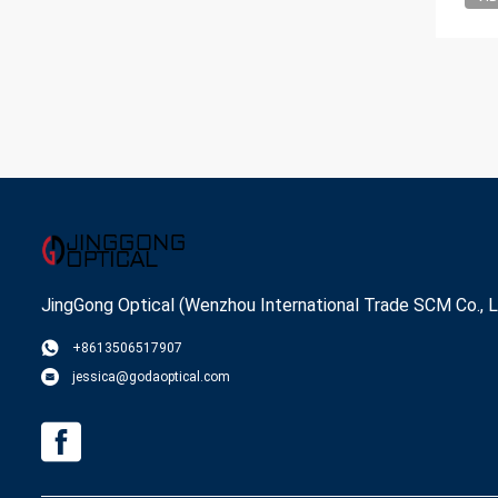
JingGong Optical (Wenzhou International Trade SCM Co., L
+8613506517907
jessica@godaoptical.com