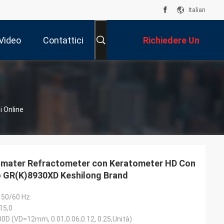
Italian
Video
Contattici
Richiedere Un
Preventivo
i Online
omater Refractometer con Keratometer HD Con
o GR(K)8930XD Keshilong Brand
 50/60 Hz
,15,0
0D (VD=12mm, 0.01,0.06,0.12, 0.25,Unità)