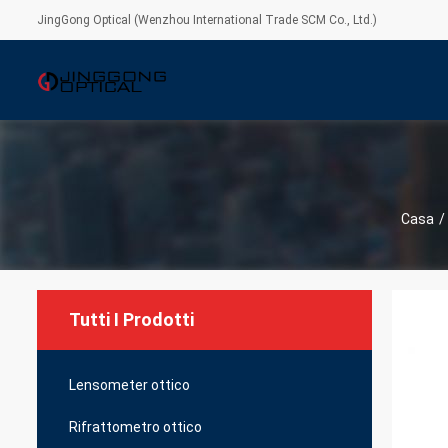
JingGong Optical (Wenzhou International Trade SCM Co., Ltd.)
Casa
/
Tutti I Prodotti
Lensometer ottico
Rifrattometro ottico