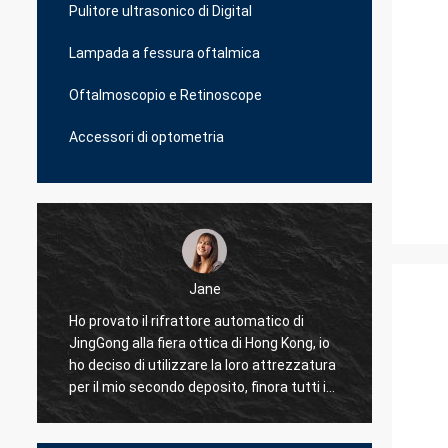
Pulitore ultrasonico di Digital
Lampada a fessura oftalmica
Oftalmoscopio e Retinoscope
Accessori di optometria
Jane
i
Ho provato il rifrattore automatico di
Ho prov
JingGong alla fiera ottica di Hong Kong, io
affare
ho deciso di utilizzare la loro attrezzatura
è il me
per il mio secondo deposito, finora tutti i
profess
miei 10 negozi sopra l'Albania sto usando
proble
JingGong ottico soltanto, anche per le