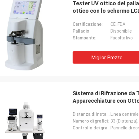
Tester UV ottico del pal
ottico con lo schermo LC
Certificazione:
CE, FDA
Palladio:
Disponibile
Stampante:
Facoltativo
Miglior Prezzo
Bob
Adrian, distributore c
Sistema di Rifrazione da 
ato più di 10 fornitori per il nostro
Fortunato all'incontrato 
Apparecchiature con Otto
 degli strumenti ottici ma JingGong
JingGong a MIDO a Milano,
collegarsi a Rifrattome
glio, essi può fornire le risposte
oggetti che stiamo ven
Distanza di installazione::
Linea centrale
Lenti Automatiche e Tav
ionali reali per risolvere i nostri
importati loro, dal grupp
Numero di grafici:
33 (Distanza), 
mi, fornitore raccomandato!
dagli impianti.
Controllo dei grafici:
Pannello di co