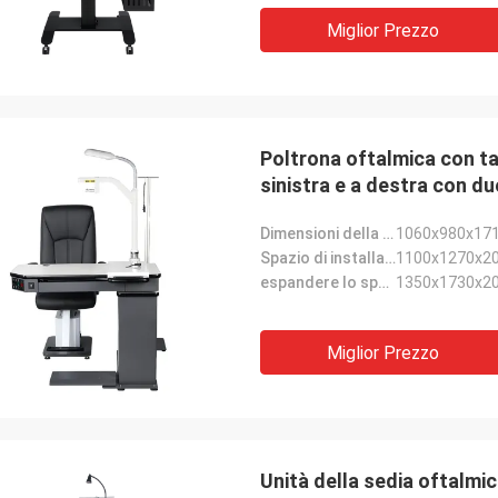
Miglior Prezzo
Poltrona oftalmica con ta
sinistra e a destra con d
Dimensioni della sedia:
1060x980x17
Spazio di installazione minimo:
1100x1270x2
espandere lo spazio di installazione:
1350x1730x2
Miglior Prezzo
Unità della sedia oftalmic