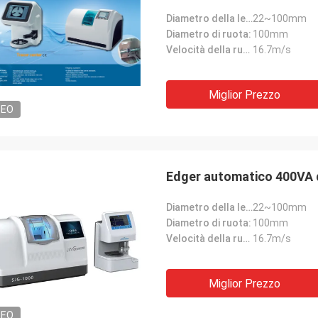
Diametro della lente:
22~100mm
Diametro di ruota:
100mm
Velocità della ruota:
16.7m/s
Miglior Prezzo
DEO
Edger automatico 400VA de
Diametro della lente:
22~100mm
Diametro di ruota:
100mm
Velocità della ruota:
16.7m/s
Miglior Prezzo
DEO