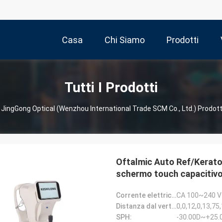
Casa
Chi Siamo
Prodotti
Tutti I Prodotti
JingGong Optical (Wenzhou International Trade SCM Co., Ltd.) Prodott
Oftalmic Auto Ref/Kerat
schermo touch capacitiv
Corrente elettrica:
CA 100~240 V
Distanza dal vertice (VD):
0,0,12,0,13,75
SPH:
-30.00D~+25.0