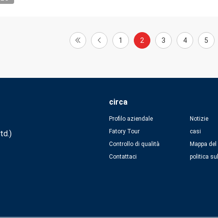
1
2
3
4
5
circa
Profilo aziendale
Notizie
Fatory Tour
casi
td.)
Controllo di qualità
Mappa del 
Contattaci
politica su