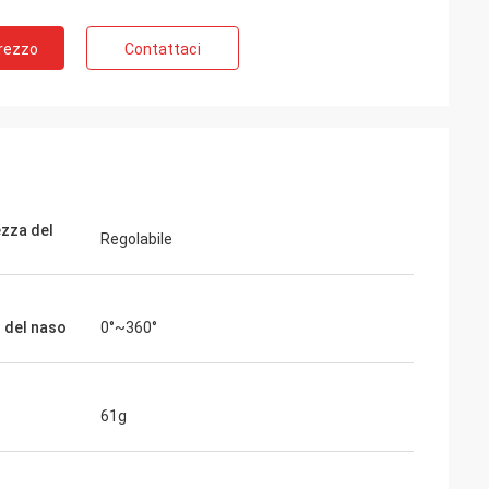
Prezzo
Contattaci
zza del
Regolabile
 del naso
0°~360°
61g