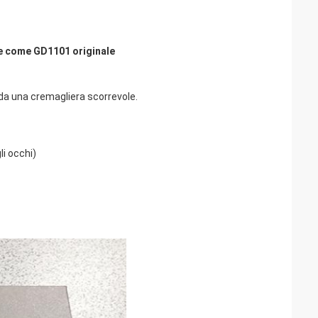
ene come GD1101 originale
 da una cremagliera scorrevole.
i occhi)