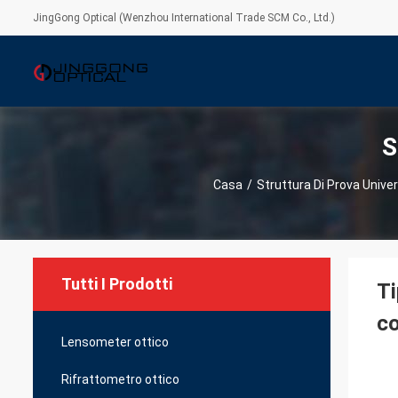
JingGong Optical (Wenzhou International Trade SCM Co., Ltd.)
S
Casa
/
Struttura Di Prova Unive
Tutti I Prodotti
Ti
co
Lensometer ottico
Rifrattometro ottico