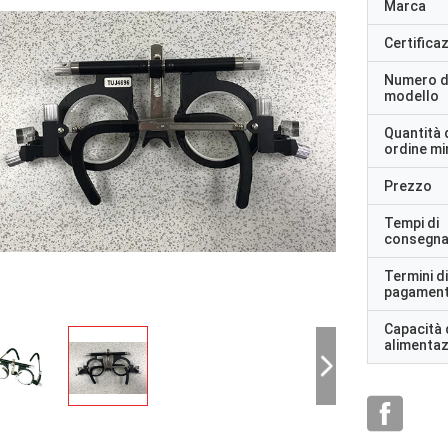
Marca
Certifica
Numero d
modello
Quantità 
ordine m
Prezzo
Tempi di
consegn
Termini di
pagamen
Capacità 
alimenta