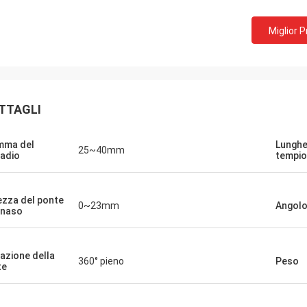
Miglior 
TTAGLI
mma del
Lunghe
25~40mm
ladio
tempio
Adrian, distributore commerciale ottico
ezza del ponte
0~23mm
Angolo
 naso
Fortunato all'incontrato al gruppo ottico di
g
JingGong a MIDO a Milano, ora tutti gli
oggetti che stiamo vendendo sono
azione della
360° pieno
Peso
importati loro, dal gruppo eccellente e
te
dagli impianti.