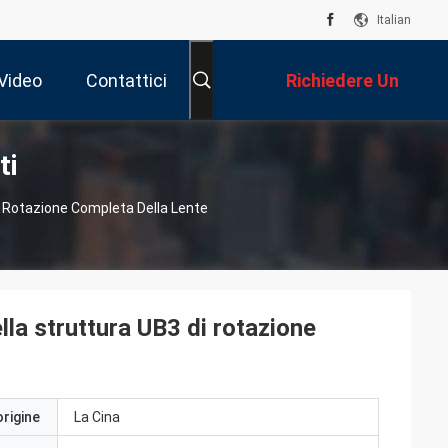
Italian
Video
Contattici
Richiedere Un
ti
Preventivo
i Rotazione Completa Della Lente
la struttura UB3 di rotazione
origine
La Cina