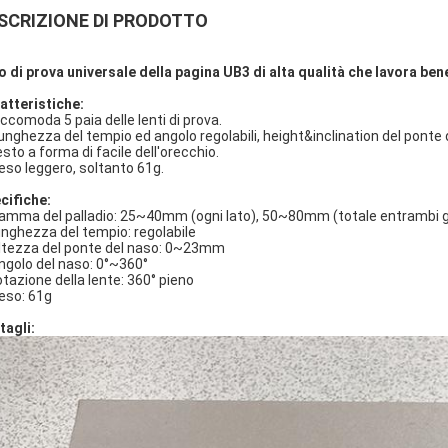
SCRIZIONE DI PRODOTTO
o di prova universale della pagina UB3 di alta qualità che lavora b
atteristiche:
ccomoda 5 paia delle lenti di prova.
Lunghezza del tempio ed angolo regolabili, height&inclination del ponte
esto a forma di facile dell'orecchio.
peso leggero, soltanto 61g.
cifiche:
gamma del palladio: 25~40mm (ogni lato), 50~80mm (totale entrambi gl
lunghezza del tempio: regolabile
altezza del ponte del naso: 0~23mm
angolo del naso: 0°~360°
rotazione della lente: 360° pieno
peso: 61g
tagli: