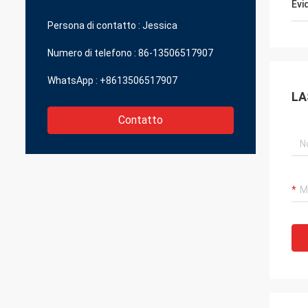
ono darmi la grande
Evi
ionevole.
Persona di contatto :
Jessica
Numero di telefono :
86-13506517907
WhatsApp :
+8613506517907
LA
Contatto