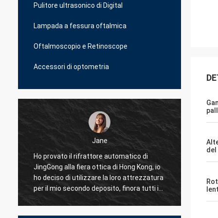
Pulitore ultrasonico di Digital
Lampada a fessura oftalmica
Oftalmoscopio e Retinoscope
Accessori di optometria
DE
Ga
pal
e
Bob
Alt
del
 automatico di
Ho provato più di 10 fornitori per il nostro
ca di Hong Kong, io
affare degli strumenti ottici ma JingGon
la loro attrezzatura
è il meglio, essi può fornire le risposte
Rot
ito, finora tutti i
professionali reali per risolvere i nostri
len
Albania sto usando
problemi, fornitore raccomandato!
o, anche per le