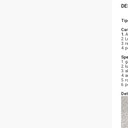
DE
Tip
Car
1.
A
2. 
3.
r
4. 
Spe
1. 
2. 
3. 
4. 
5. 
6. 
Det