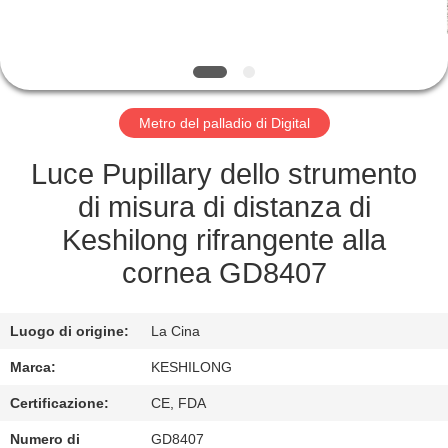
FABBRICA
CONTROLLO
DI
Metro del palladio di Digital
QUALITÀ
Luce Pupillary dello strumento
CONTATTICI
di misura di distanza di
Keshilong rifrangente alla
RICHIEDA
cornea GD8407
UNA
CITAZIONE
Luogo di origine:
La Cina
Marca:
KESHILONG
MAPPA
Certificazione:
CE, FDA
DEL
Numero di
GD8407