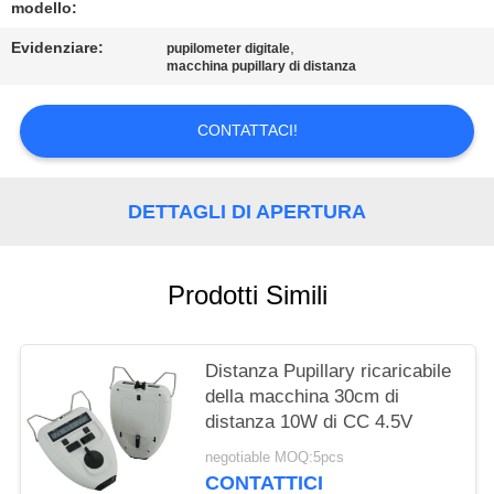
SITO
modello:
Evidenziare:
,
pupilometer digitale
macchina pupillary di distanza
PRIVACY
POLICY
CONTATTACI!
DETTAGLI DI APERTURA
Prodotti Simili
Distanza Pupillary ricaricabile
della macchina 30cm di
distanza 10W di CC 4.5V
negotiable MOQ:5pcs
CONTATTICI