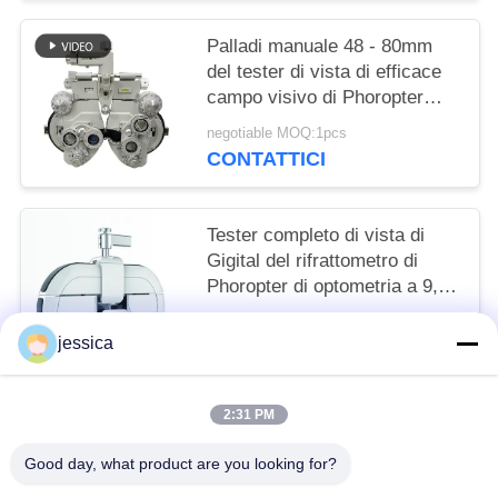
Palladi manuale 48 - 80mm
del tester di vista di efficace
campo visivo di Phoropter
19mm di optometria di VT-5C
negotiable MOQ:1pcs
CONTATTICI
Tester completo di vista di
Gigital del rifrattometro di
Phoropter di optometria a 9,7
pollici del touch screen
negotiable MOQ:1
jessica
CONTATTICI
2:31 PM
Categorie popolari
Tutti
Good day, what product are you looking for?