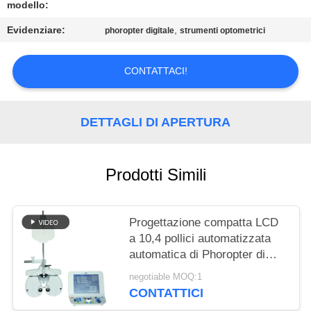
SITO
modello:
Evidenziare:
,
phoropter digitale
strumenti optometrici
PRIVACY
POLICY
CONTATTACI!
DETTAGLI DI APERTURA
Prodotti Simili
Progettazione compatta LCD
a 10,4 pollici automatizzata
automatica di Phoropter di
optometria
negotiable MOQ:1
CONTATTICI