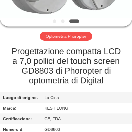
FABBRICA
CONTROLLO
DI
Optometria Phoropter
QUALITÀ
Progettazione compatta LCD
CONTATTICI
a 7,0 pollici del touch screen
GD8803 di Phoropter di
RICHIEDA
optometria di Digital
UNA
CITAZIONE
Luogo di origine:
La Cina
Marca:
KESHILONG
MAPPA
Certificazione:
CE, FDA
DEL
Numero di
GD8803