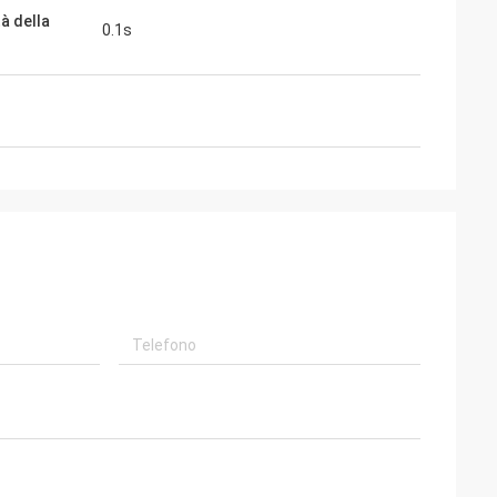
à della
0.1s