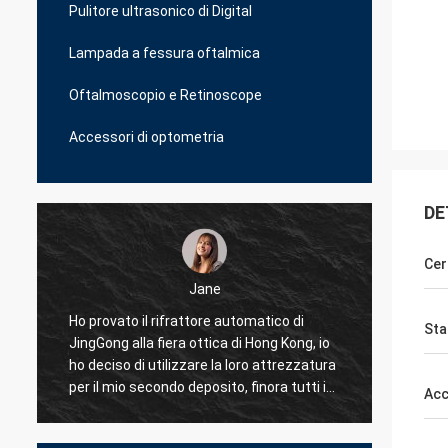
Pulitore ultrasonico di Digital
Lampada a fessura oftalmica
Oftalmoscopio e Retinoscope
Accessori di optometria
DE
Cer
Jane
i
Ho provato il rifrattore automatico di
Ho prov
St
JingGong alla fiera ottica di Hong Kong, io
affare
ho deciso di utilizzare la loro attrezzatura
è il me
per il mio secondo deposito, finora tutti i
profess
Acc
miei 10 negozi sopra l'Albania sto usando
proble
JingGong ottico soltanto, anche per le