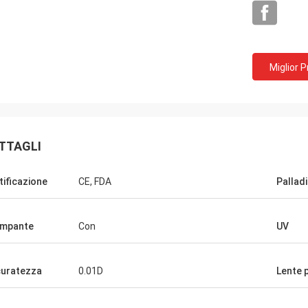
Miglior 
TTAGLI
tificazione
CE, FDA
Pallad
Bob
Adrian, distributore c
ato più di 10 fornitori per il nostro
Fortunato all'incontrato 
ampante
Con
UV
 degli strumenti ottici ma JingGong
JingGong a MIDO a Milano,
glio, essi può fornire le risposte
oggetti che stiamo ven
ionali reali per risolvere i nostri
importati loro, dal grupp
uratezza
0.01D
Lente 
mi, fornitore raccomandato!
dagli impianti.