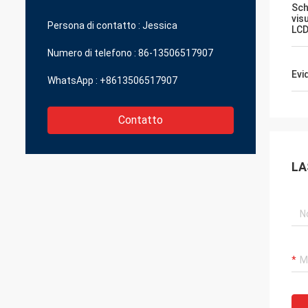
piccole parti che possono darmi la grande
Sch
qualità in un prezzo ragionevole.
vis
Persona di contatto :
Jessica
LC
Numero di telefono :
86-13506517907
Evi
WhatsApp :
+8613506517907
Contatto
LA