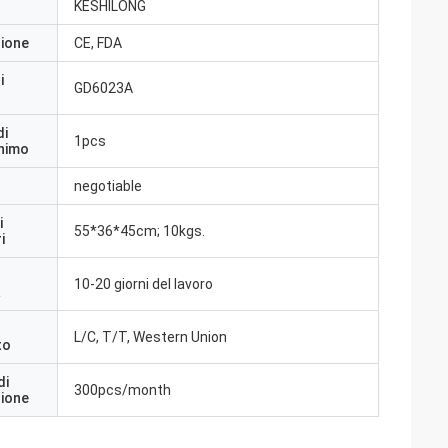
KESHILONG
zione
CE, FDA
i
GD6023A
di
1pcs
inimo
negotiable
i
55*36*45cm; 10kgs.
i
10-20 giorni del lavoro
a
L/C, T/T, Western Union
to
di
300pcs/month
zione