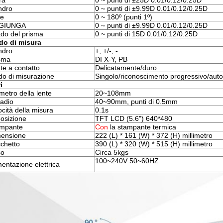
ra
0 ~ punti di ±25D 0.01/0.12/0.25D
indro
0 ~ punti di ±9.99D 0.01/0.12/0.25D
se
0 ~ 180º (punti 1º)
GIUNGA
0 ~ punti di ±9.99D 0.01/0.12/0.25D
do del prisma
0 ~ punti di 15D 0.01/0.12/0.25D
o di misura
indro
+, +/-, -
sma
DI X-Y, PB
te a contatto
Delicatamente/duro
o di misurazione
Singolo/riconoscimento progressivo/aut
i
metro della lente
20~108mm
ladio
40~90mm, punti di 0.5mm
ocità della misura
0.1s
osizione
TFT LCD (5.6") 640*480
mpante
Con
la stampante termica
ensione
222 (L) * 161 (W) * 372 (H) millimetro
chetto
390 (L) * 320 (W) * 515 (H) millimetro
so
Circa 5kgs
100~240V 50~60HZ
mentazione elettrica