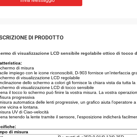
Invia Messaggio
SCRIZIONE DI PRODOTTO
ermo di visualizzazione LCD sensibile regolabile ottico di tocc
atteristica:
chermo di misura
facile impiego con le icone riconoscibili, D-903 fornisce un'interfaccia
Schermo di visualizzazione LCD regolabile
inclinazione dello schermo a colori gli fornisce la chiara vista da tutta 
Schermo di visualizzazione LCD di tocco sensibile
ena il tocco lo schermo può finire la vostra misura. La vostra operazion
Misura progressiva
misura automatica delle lenti progressive, un grafico aiuta l'operatore a 
ione vicina e lontana.
misura UV di Ciao-velocità
ena tenendo la lente tramite il sensore, l'esposizione indicherà facilmen
cifiche:
po di misura