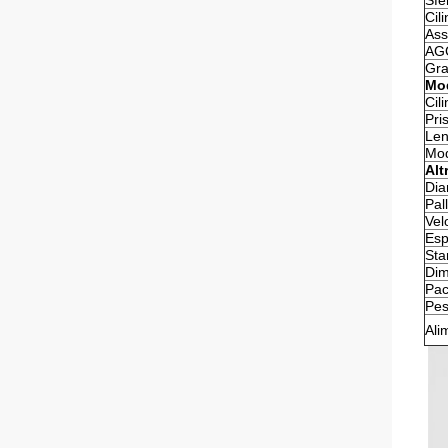
Sfe
Cil
As
AG
Gra
Mod
Cil
Pri
Len
Mod
Altr
Dia
Pal
Vel
Esp
Sta
Dim
Pac
Pe
Ali