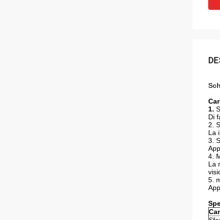
DE
Sch
Car
1.
S
Di 
2. 
La 
3. 
App
4. 
La 
vis
5. 
App
Spe
Cam