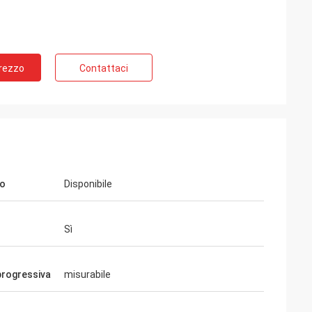
Prezzo
Contattaci
io
Disponibile
ommerciale ottico
al gruppo ottico di
Sì
 ora tutti gli
dendo sono
o eccellente e
progressiva
misurabile