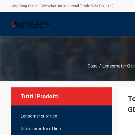
JingGong Optical (Wenzhou International Trade SCM Co., Ltd.)
Casa
/
Lensometer Ott
Tutti I Prodotti
To
G
Lensometer ottico
Rifrattometro ottico