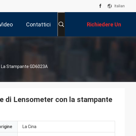
Italian
Video
Contattici
Richiedere Un
Preventivo
on La Stampante GD6023A
le di Lensometer con la stampante
origine
La Cina