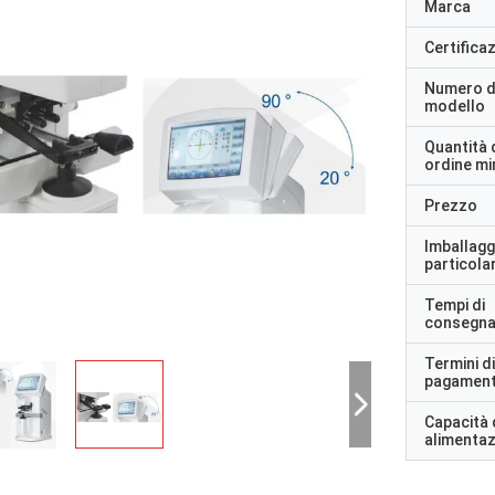
Marca
Certifica
Numero d
modello
Quantità 
ordine m
Prezzo
Imballagg
particolar
Tempi di
consegn
Termini di
pagamen
Capacità 
alimenta