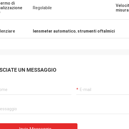
ermo di
Velocit
ualizzazione
Regolabile
misura
D
denziare
lensmeter automatico
,
strumenti oftalmici
SCIATE UN MESSAGGIO