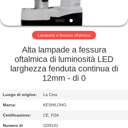
FABBRICA
CONTROLLO
DI
Lampada a fessura oftalmica
QUALITÀ
Alta lampade a fessura
CONTATTICI
oftalmica di luminosità LED
larghezza fenduta continua di
RICHIEDA
12mm - di 0
UNA
CITAZIONE
Luogo di origine:
La Cina
Marca:
KESHILONG
MAPPA
Certificazione:
CE, FDA
DEL
Numero di
GD9101