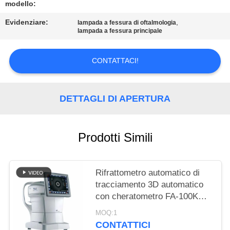
SITO
modello:
Evidenziare:
,
lampada a fessura di oftalmologia
lampada a fessura principale
PRIVACY
POLICY
CONTATTACI!
DETTAGLI DI APERTURA
Prodotti Simili
Rifrattometro automatico di
tracciamento 3D automatico
con cheratometro FA-100K
16S misura ad alta velocità
MOQ:1
Marca XinYuan
CONTATTICI