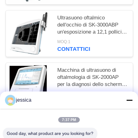
Ultrasuono oftalmico
dell'occhio di SK-3000ABP
un'esposizione a 12,1 pollici
Sony Duplicator del touch
MOQ:1
screen di Pachymeter del
CONTATTICI
biometro di ricerca di B
Macchina di ultrasuono di
oftalmologia di SK-2000AP
per la diagnosi dello schermo
touchable LCD di colore
MOQ:1
intraoculare di malattie
jessica
CONTATTICI
6.5inch
7:37 PM
Categorie popolari
Tutti
Good day, what product are you looking for?