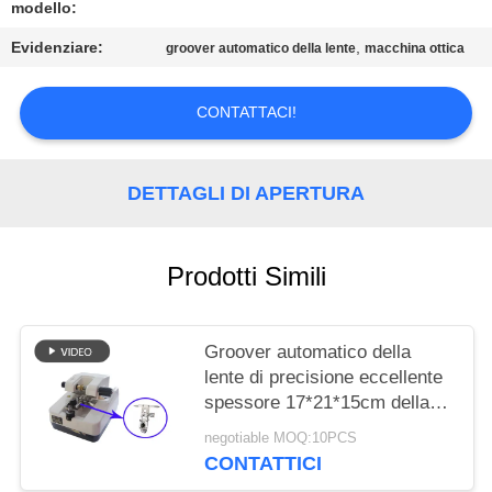
PRIVACY
modello:
POLICY
Evidenziare:
,
groover automatico della lente
macchina ottica
CONTATTACI!
DETTAGLI DI APERTURA
Prodotti Simili
Groover automatico della
lente di precisione eccellente
spessore 17*21*15cm della
lente di 11mm - di 1,5
negotiable MOQ:10PCS
CONTATTICI