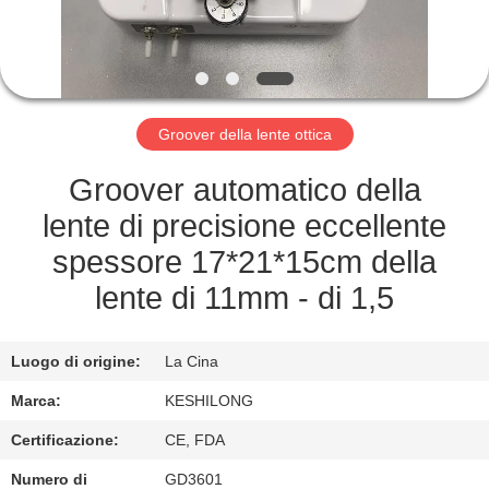
FABBRICA
CONTROLLO
DI
Groover della lente ottica
QUALITÀ
Groover automatico della
CONTATTICI
lente di precisione eccellente
spessore 17*21*15cm della
RICHIEDA
lente di 11mm - di 1,5
UNA
CITAZIONE
Luogo di origine:
La Cina
Marca:
KESHILONG
SITEMAP
Certificazione:
CE, FDA
Numero di
GD3601