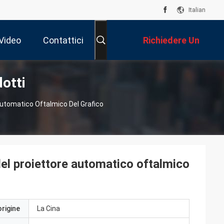
Italian
Video
Contattici
Richiedere Un
otti
Preventivo
 Automatico Oftalmico Del Grafico
del proiettore automatico oftalmico
origine
La Cina