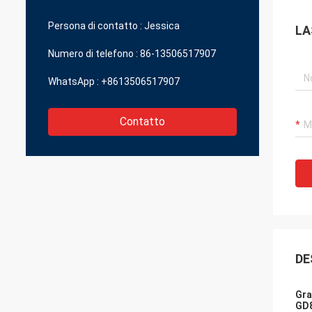
piccole parti che possono darmi la grande
qualità in un prezzo ragionevole.
Persona di contatto :
Jessica
LA
Numero di telefono :
86-13506517907
WhatsApp :
+8613506517907
Contatto
DE
Gra
GD