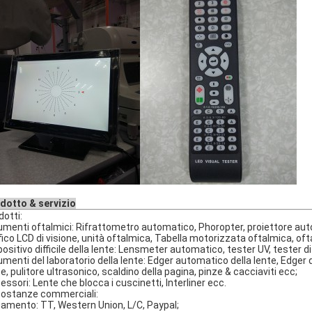
dotto & servizio
dotti:
umenti oftalmici: Rifrattometro automatico, Phoropter, proiettore autom
fico LCD di visione, unità oftalmica, Tabella motorizzata oftalmica, o
positivo difficile della lente: Lensmeter automatico, tester UV, tester di
umenti del laboratorio della lente: Edger automatico della lente, Edger d
te, pulitore ultrasonico, scaldino della pagina, pinze & cacciaviti ecc;
essori: Lente che blocca i cuscinetti, Interliner ecc.
costanze commerciali:
amento: TT, Western Union, L/C, Paypal;