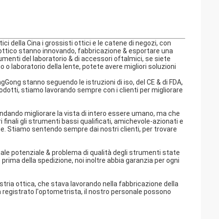
ci della Cina i grossisti ottici e le catene di negozi, con
 ottico stanno innovando, fabbricazione & esportare una
umenti del laboratorio & di accessori oftalmici, se siete
o o laboratorio della lente, potete avere migliori soluzioni
ngGong stanno seguendo le istruzioni di iso, del CE & di FDA,
rodotti, stiamo lavorando sempre con i clienti per migliorare
ndando migliorare la vista di intero essere umano, ma che
 finali gli strumenti bassi qualificati, amichevole-azionati e
ente. Stiamo sentendo sempre dai nostri clienti, per trovare
le potenziale & problema di qualità degli strumenti state
 prima della spedizione, noi inoltre abbia garanzia per ogni
stria ottica, che stava lavorando nella fabbricazione della
ha registrato l'optometrista, il nostro personale possono