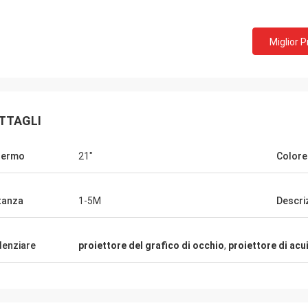
Miglior 
TTAGLI
hermo
21"
Colore
Bob
Adrian, distributore c
tanza
1-5M
Descri
ato più di 10 fornitori per il nostro
Fortunato all'incontrato 
 degli strumenti ottici ma JingGong
JingGong a MIDO a Milano,
denziare
proiettore del grafico di occhio
,
proiettore di acui
glio, essi può fornire le risposte
oggetti che stiamo ven
ionali reali per risolvere i nostri
importati loro, dal grupp
mi, fornitore raccomandato!
dagli impianti.