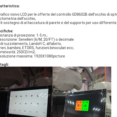
atteristica:
Grafico visivo LCD per le offerte del controllo GD8602B dell'occhio di o
optometria dell'occhio;
C'è sostegno di attaccatura di parete e del supporto per uso differente
cifiche:
istanza di proiezione: 1-5 m.;
descrizione: Senellen (6/M, 20/FT) o decimale
E di ruzzolamento, Landolt C, alfabeto,
eri, bambini, ETDRS, funzioni binoculari ecc;
luminosità: 250CD/m2;
risoluzione massima: 1920X1080picture.
tagli: