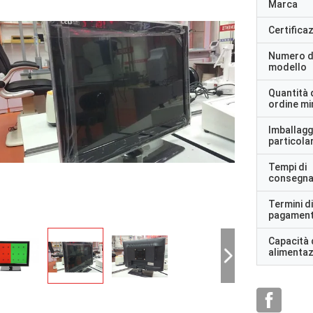
Marca
Certifica
Numero d
modello
Quantità 
ordine m
Imballagg
particolar
Tempi di
consegn
Termini di
pagamen
Capacità 
alimenta