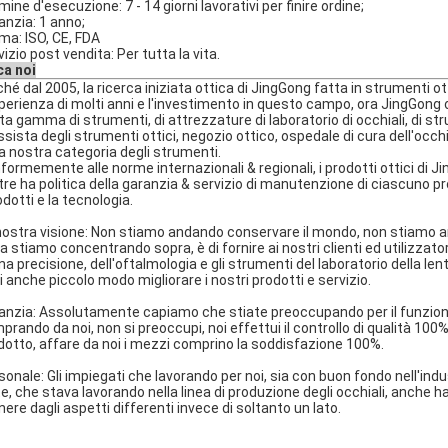
ine d'esecuzione: 7 - 14 giorni lavorativi per finire ordine;
anzia: 1 anno;
ma: ISO, CE, FDA
izio post vendita: Per tutta la vita.
ca noi
hé dal 2005, la ricerca iniziata ottica di JingGong fatta in strumenti otti
sperienza di molti anni e l'investimento in questo campo, ora JingGong
ta gamma di strumenti, di attrezzature di laboratorio di occhiali, di str
ssista degli strumenti ottici, negozio ottico, ospedale di cura dell'occhi
la nostra categoria degli strumenti.
formemente alle norme internazionali & regionali, i prodotti ottici di Ji
ltre ha politica della garanzia & servizio di manutenzione di ciascuno p
odotti e la tecnologia.
nostra visione: Non stiamo andando conservare il mondo, non stiamo a
a stiamo concentrando sopra, è di fornire ai nostri clienti ed utilizzatori
una precisione, dell'oftalmologia e gli strumenti del laboratorio della l
i anche piccolo modo migliorare i nostri prodotti e servizio.
anzia: Assolutamente capiamo che stiate preoccupando per il funziona
prando da noi, non si preoccupi, noi effettui il controllo di qualità 100%
dotto, affare da noi i mezzi comprino la soddisfazione 100%.
sonale: Gli impiegati che lavorando per noi, sia con buon fondo nell'indu
te, che stava lavorando nella linea di produzione degli occhiali, anche 
nere dagli aspetti differenti invece di soltanto un lato.