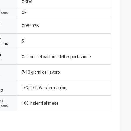
GODA
zione
CE
i
GD8602B
di
5
inimo
i
Cartoni del cartone dell'esportazione
i
7-10 giorni del lavoro
a
L/C, T/T, Western Union,
to
di
100 insiemi al mese
zione