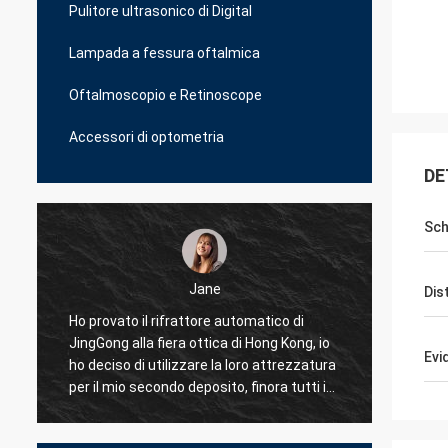
Pulitore ultrasonico di Digital
Lampada a fessura oftalmica
Oftalmoscopio e Retinoscope
Accessori di optometria
DE
Sc
Jane
Dis
i
Ho provato il rifrattore automatico di
Ho prov
JingGong alla fiera ottica di Hong Kong, io
affare
Evi
ho deciso di utilizzare la loro attrezzatura
è il me
per il mio secondo deposito, finora tutti i
profess
miei 10 negozi sopra l'Albania sto usando
proble
JingGong ottico soltanto, anche per le