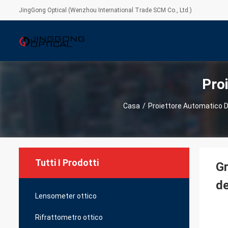
JingGong Optical (Wenzhou International Trade SCM Co., Ltd.)
Pro
Casa
/
Proiettore Automatico D
Tutti I Prodotti
Gr
d
Lensometer ottico
Rifrattometro ottico