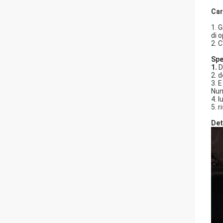
Car
1. 
di 
2. 
Spe
1.
D
2. 
3. 
Num
4. 
5. 
Det