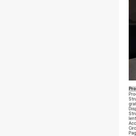
Pro
Pro
Str
gra
Dis
Str
len
Acc
Cir
Pag