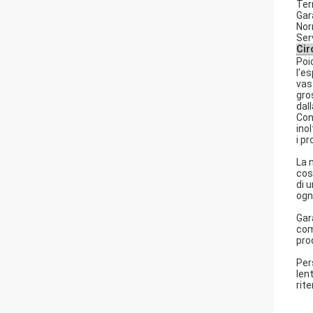
Term
Gar
Nor
Serv
Cir
Poic
l'e
vas
gro
dal
Con
ino
i pr
La 
cos
di 
ogn
Gar
com
pro
Per
len
rite