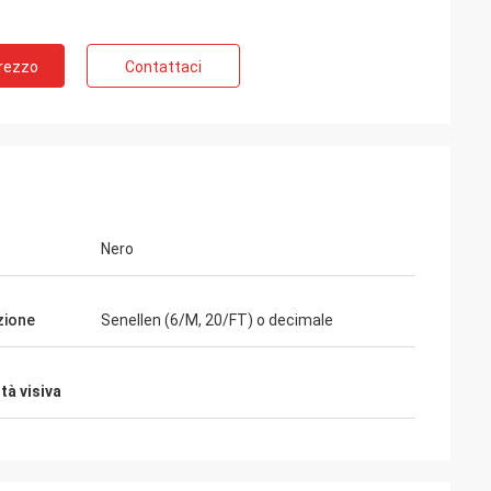
Prezzo
Contattaci
Nero
ommerciale ottico
zione
Senellen (6/M, 20/FT) o decimale
al gruppo ottico di
 ora tutti gli
tà visiva
dendo sono
o eccellente e