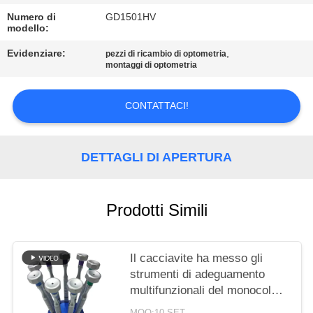
SITO
Numero di
GD1501HV
modello:
PRIVACY
Evidenziare:
,
pezzi di ricambio di optometria
montaggi di optometria
POLICY
CONTATTACI!
DETTAGLI DI APERTURA
Prodotti Simili
Il cacciavite ha messo gli
strumenti di adeguamento
multifunzionali del monocolo
degli accessori di optometria
MOQ:10 SET