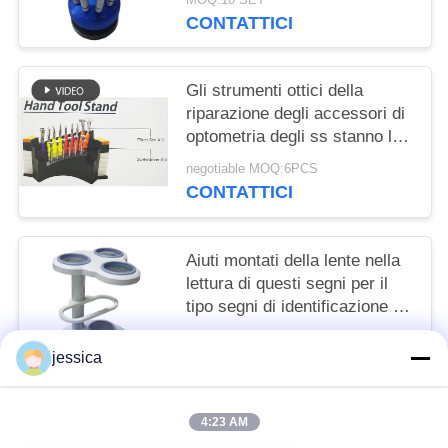
CONTATTICI
Gli strumenti ottici della
riparazione degli accessori di
optometria degli ss stanno le
pinze 9PCS e 6 cacciaviti
negotiable MOQ:6PCS
CONTATTICI
Aiuti montati della lente nella
lettura di questi segni per il
tipo segni di identificazione e
lampadine aggiunte della lente
negotiable MOQ:5
di Pwower LED
jessica
CONTATTICI
4:23 AM
Categorie popolari
Tutti