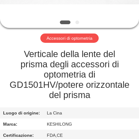
FABBRICA
CONTROLLO
DI
Accessori di optometria
QUALITÀ
Verticale della lente del
CONTATTICI
prisma degli accessori di
optometria di
RICHIEDA
GD1501HV/potere orizzontale
UNA
del prisma
CITAZIONE
Luogo di origine:
La Cina
MAPPA
Marca:
KESHILONG
DEL
Certificazione:
FDA,CE