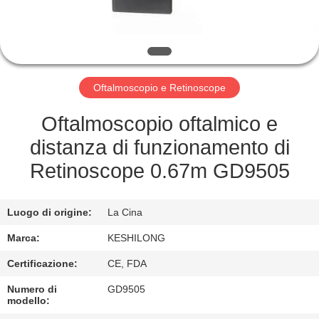
FABBRICA
CONTROLLO
DI
Oftalmoscopio e Retinoscope
QUALITÀ
Oftalmoscopio oftalmico e
CONTATTICI
distanza di funzionamento di
Retinoscope 0.67m GD9505
RICHIEDA
UNA
Luogo di origine:
La Cina
CITAZIONE
Marca:
KESHILONG
Certificazione:
CE, FDA
MAPPA
Numero di
GD9505
DEL
modello: