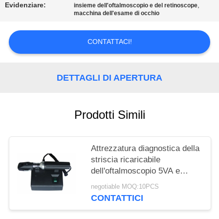
SITO
Evidenziare:
,
insieme dell'oftalmoscopio e del retinoscope
macchina dell'esame di occhio
PRIVACY
CONTATTACI!
POLICY
DETTAGLI DI APERTURA
Prodotti Simili
Attrezzatura diagnostica della
striscia ricaricabile
dell'oftalmoscopio 5VA e
dell'alogeno di Retinoscope
negotiable MOQ:10PCS
CONTATTICI