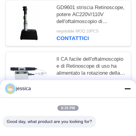
GD9601 striscia Retinoscope,
potere AC220V/110V
dell'oftalmoscopio di
Retinoscope
negotiable MOQ:10PCS
CONTATTICI
Il CA facile dell'oftalmoscopio
e di Retinoscope di uso ha
alimentato la rotazione della
striscia 360°
negotiable MOQ:10PCS
jessica
CONTATTICI
8:35 PM
Categorie popolari
Tutti
Good day, what product are you looking for?
Lensometer Ottico
Rifrattometro Ottico