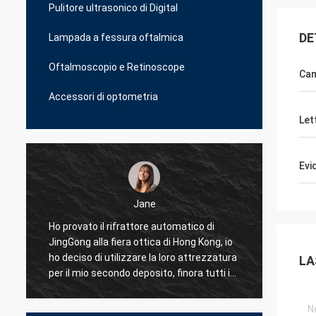
Pulitore ultrasonico di Digital
DE
Lampada a fessura oftalmica
Oftalmoscopio e Retinoscope
Cam
Accessori di optometria
Let
Evi
Jane
i
Ho provato il rifrattore automatico di
Ho prov
JingGong alla fiera ottica di Hong Kong, io
affare
ho deciso di utilizzare la loro attrezzatura
è il me
LA
per il mio secondo deposito, finora tutti i
profess
miei 10 negozi sopra l'Albania sto usando
proble
JingGong ottico soltanto, anche per le