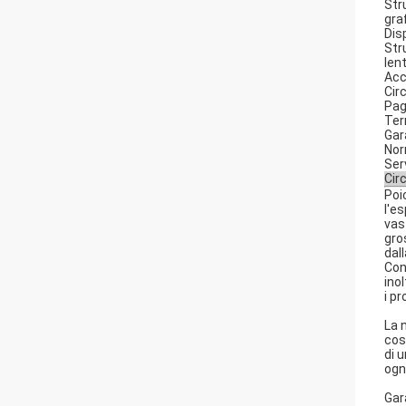
Str
gra
Dis
Str
len
Acc
Cir
Pag
Term
Gar
Nor
Serv
Cir
Poic
l'e
vas
gro
dal
Con
ino
i pr
La 
cos
di 
ogn
Gar