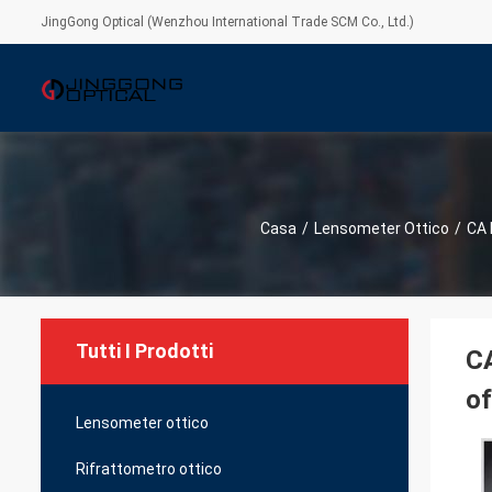
JingGong Optical (Wenzhou International Trade SCM Co., Ltd.)
Casa
/
Lensometer Ottico
/
CA 
Tutti I Prodotti
CA
of
Lensometer ottico
Rifrattometro ottico