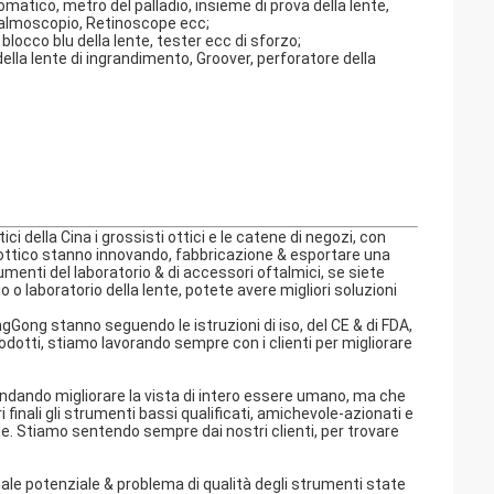
atico, metro del palladio, insieme di prova della lente,
ftalmoscopio, Retinoscope ecc;
 blocco blu della lente, tester ecc di sforzo;
ella lente di ingrandimento, Groover, perforatore della
ci della Cina i grossisti ottici e le catene di negozi, con
 ottico stanno innovando, fabbricazione & esportare una
umenti del laboratorio & di accessori oftalmici, se siete
o o laboratorio della lente, potete avere migliori soluzioni
ngGong stanno seguendo le istruzioni di iso, del CE & di FDA,
rodotti, stiamo lavorando sempre con i clienti per migliorare
ndando migliorare la vista di intero essere umano, ma che
 finali gli strumenti bassi qualificati, amichevole-azionati e
ente. Stiamo sentendo sempre dai nostri clienti, per trovare
le potenziale & problema di qualità degli strumenti state