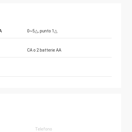
A
0~5△, punto 1△
CA o 2 batterie AA
ommerciale ottico
al gruppo ottico di
 ora tutti gli
dendo sono
o eccellente e