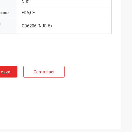
NJC
zione
FDA,CE
i
GD6206 (NJC-5)
Prezzo
Contattaci