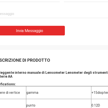
Invia Messaggio
SCRIZIONE DI PRODOTTO
leggente interno manuale di Lensometer Lensmeter degli strumenti of
terie AA
fications:
ere di vertice
gamma
+15diopter
punto
0.12D