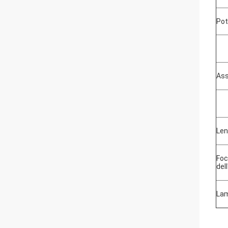
Pot
Ass
Len
Foc
del
La