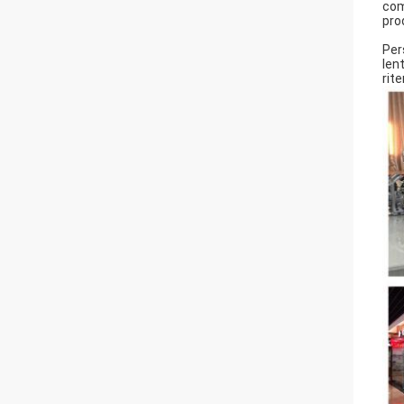
com
pro
Per
len
rite