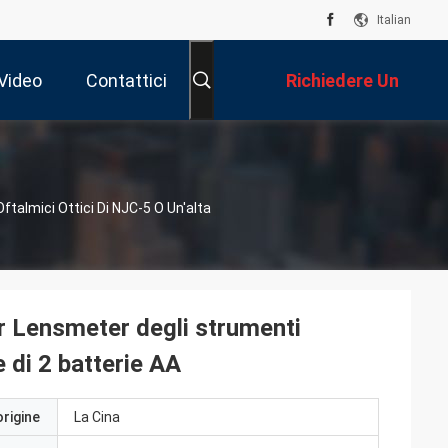
Italian
Video
Contattici
Richiedere Un
Preventivo
almici Ottici Di NJC-5 O Un'alta
r Lensmeter degli strumenti
e di 2 batterie AA
origine
La Cina