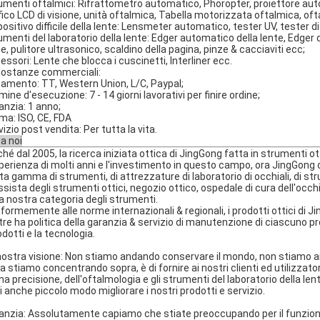
umenti oftalmici: Rifrattometro automatico, Phoropter, proiettore autom
fico LCD di visione, unità oftalmica, Tabella motorizzata oftalmica, o
positivo difficile della lente: Lensmeter automatico, tester UV, tester di
umenti del laboratorio della lente: Edger automatico della lente, Edger d
te, pulitore ultrasonico, scaldino della pagina, pinze & cacciaviti ecc;
essori: Lente che blocca i cuscinetti, Interliner ecc.
costanze commerciali:
amento: TT, Western Union, L/C, Paypal;
ine d'esecuzione: 7 - 14 giorni lavorativi per finire ordine;
anzia: 1 anno;
ma: ISO, CE, FDA
izio post vendita: Per tutta la vita.
ca noi
hé dal 2005, la ricerca iniziata ottica di JingGong fatta in strumenti otti
sperienza di molti anni e l'investimento in questo campo, ora JingGong
ta gamma di strumenti, di attrezzature di laboratorio di occhiali, di str
ssista degli strumenti ottici, negozio ottico, ospedale di cura dell'occhi
la nostra categoria degli strumenti.
formemente alle norme internazionali & regionali, i prodotti ottici di Ji
ltre ha politica della garanzia & servizio di manutenzione di ciascuno p
odotti e la tecnologia.
nostra visione: Non stiamo andando conservare il mondo, non stiamo a
a stiamo concentrando sopra, è di fornire ai nostri clienti ed utilizzatori
una precisione, dell'oftalmologia e gli strumenti del laboratorio della l
i anche piccolo modo migliorare i nostri prodotti e servizio.
anzia: Assolutamente capiamo che stiate preoccupando per il funziona