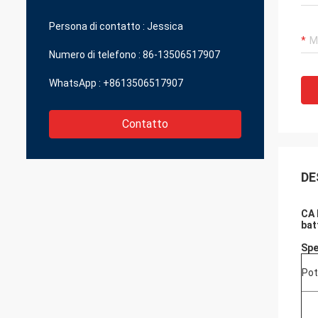
piccole parti che possono darmi la grande
qualità in un prezzo ragionevole.
Persona di contatto :
Jessica
Numero di telefono :
86-13506517907
WhatsApp :
+8613506517907
Contatto
DE
CA 
bat
Spe
Pot