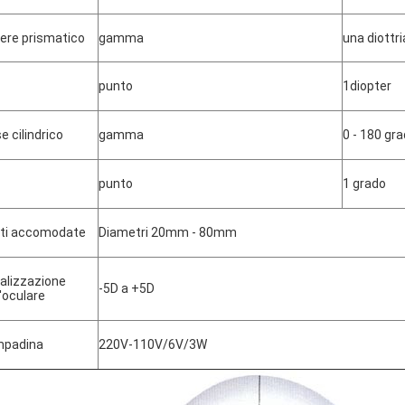
ere prismatico
gamma
una diottri
punto
1diopter
e cilindrico
gamma
0 - 180 gra
punto
1 grado
ti accomodate
Diametri 20mm - 80mm
alizzazione
-5D a +5D
l'oculare
mpadina
220V-110V/6V/3W