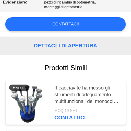
SITO
Evidenziare:
,
pezzi di ricambio di optometria
montaggi di optometria
PRIVACY
CONTATTACI!
POLICY
DETTAGLI DI APERTURA
Prodotti Simili
Il cacciavite ha messo gli
strumenti di adeguamento
multifunzionali del monocolo
degli accessori di optometria
MOQ:10 SET
CONTATTICI