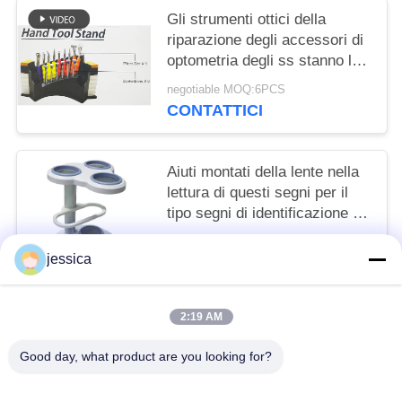
Gli strumenti ottici della
riparazione degli accessori di
optometria degli ss stanno le
pinze 9PCS e 6 cacciaviti
negotiable MOQ:6PCS
CONTATTICI
Aiuti montati della lente nella
lettura di questi segni per il
tipo segni di identificazione e
lampadine aggiunte della lente
negotiable MOQ:5
di Pwower LED
jessica
CONTATTICI
2:19 AM
Categorie popolari
Tutti
Good day, what product are you looking for?
Lensometer Ottico
Rifrattometro Ottico