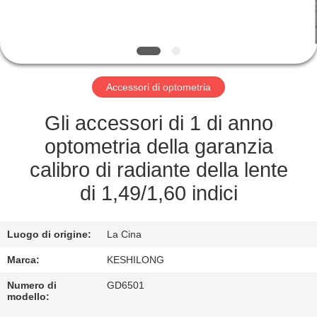
FABBRICA
CONTROLLO
DI
Accessori di optometria
QUALITÀ
Gli accessori di 1 di anno
CONTATTICI
optometria della garanzia
calibro di radiante della lente
RICHIEDA
di 1,49/1,60 indici
UNA
CITAZIONE
Luogo di origine:
La Cina
Marca:
KESHILONG
MAPPA
Numero di
GD6501
DEL
modello: