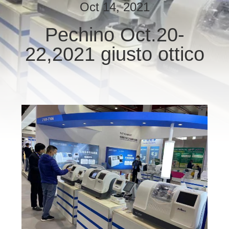
FABBRICA
Oct 14, 2021
Pechino Oct.20-
CONTROLLO
22,2021 giusto ottico
DI
QUALITÀ
CONTATTICI
RICHIEDA
UNA
CITAZIONE
MAPPA
DEL