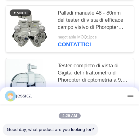
Palladi manuale 48 - 80mm
del tester di vista di efficace
campo visivo di Phoropter
19mm di optometria di VT-5C
negotiable MOQ:1pcs
CONTATTICI
Tester completo di vista di
Gigital del rifrattometro di
Phoropter di optometria a 9,7
pollici del touch screen
negotiable MOQ:1
jessica
CONTATTICI
4:29 AM
Categorie popolari
Tutti
Good day, what product are you looking for?