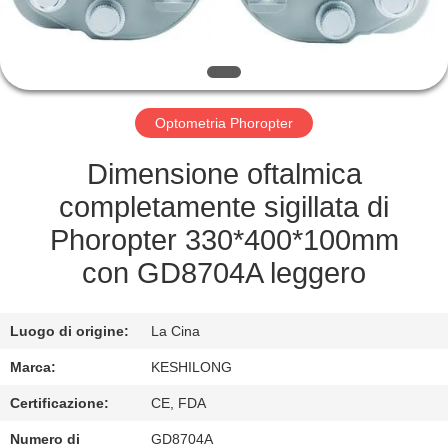
FABBRICA
CONTROLLO
DI
Optometria Phoropter
QUALITÀ
Dimensione oftalmica
CONTATTICI
completamente sigillata di
Phoropter 330*400*100mm
RICHIEDA
con GD8704A leggero
UNA
CITAZIONE
Luogo di origine:
La Cina
Marca:
KESHILONG
MAPPA
Certificazione:
CE, FDA
DEL
Numero di
GD8704A