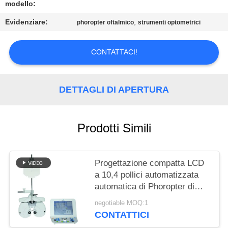
SITO
modello:
Evidenziare:
,
phoropter oftalmico
strumenti optometrici
PRIVACY
POLICY
CONTATTACI!
DETTAGLI DI APERTURA
Prodotti Simili
Progettazione compatta LCD
a 10,4 pollici automatizzata
automatica di Phoropter di
optometria
negotiable MOQ:1
CONTATTICI